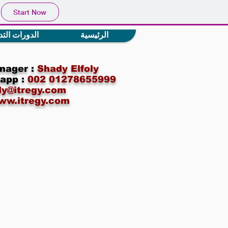
Start Now
الرئيسية
الدورات التد
nager :
Shady Elfoly
app :
002 01278655999
y@itregy.com
ww.itregy.com